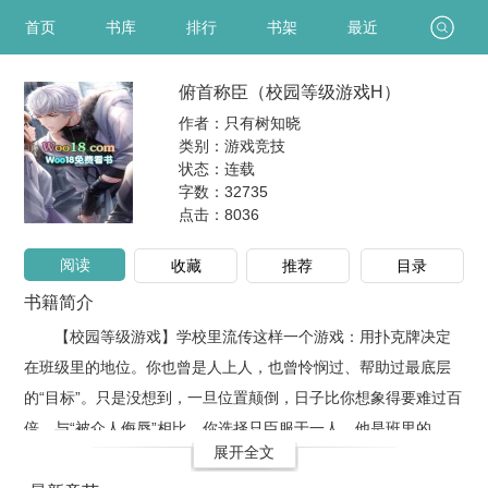
首页
书库
排行
书架
最近
俯首称臣（校园等级游戏H）
作者：只有树知晓
类别：游戏竞技
状态：连载
字数：32735
点击：
8036
阅读
收藏
推荐
目录
书籍简介
【校园等级游戏】学校里流传这样一个游戏：用扑克牌决定
在班级里的地位。你也曾是人上人，也曾怜悯过、帮助过最底层
的“目标”。只是没想到，一旦位置颠倒，日子比你想象得要难过百
倍。与“被众人侮辱”相比，你选择只臣服于一人。他是班里的
展开全文
King，也成了你的王。免*费*首*发：ṕσ₁₈ṿ.ḉom [Ẅσσ₁₈.νɨρ]