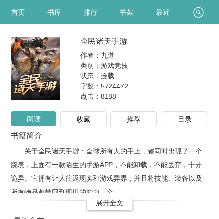
首页
书库
排行
书架
最近
全民诸天手游
作者：九道
类别：游戏竞技
状态：连载
字数：5724472
点击：
8188
阅读
收藏
推荐
目录
书籍简介
关于全民诸天手游：全球所有人的手上，都同时出现了一个
腕表，上面有一款陌生的手游APP，不能卸载，不能丢弃，十分
诡异。它拥有让人往返现实和游戏异界，并且将技能、装备以及
所有物品都带回到现世的能力。全..
展开全文